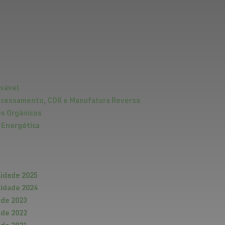
ovável
rocessamento, CDR e Manufatura Reversa
es Orgânicos
 Energética
lidade 2025
lidade 2024
ade 2023
ade 2022