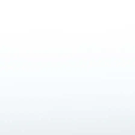
SÃO PAULO
CONTATO
Av. das Nações Unidas, 12.901
COMERCIAL
8º andar | Torre Oeste
comercial@orizonv
Cidade Monções, São Paulo, SP
SAC
CEP: 04578-000
sac@orizonvr.com
Tel: +55 (11) 5103 5300
RELAÇÕES COM I
CANAL DE DENÚNCIAS
ri@orizonvr.com.br
LIGUE
OUVIDORIA
0800 512 6644
0800 024 6114
ACESSE