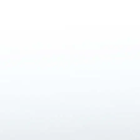
r.com.br
.br
NVESTIDORES