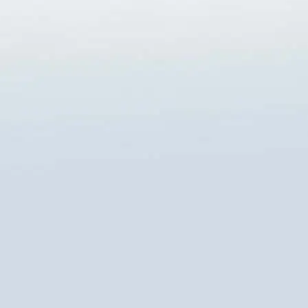
 DADOS
.br
nança de Dados
Please
Estou de acordo que as informaç
leave
nossa
Política de Privacidade
e
D
this
field
empty.