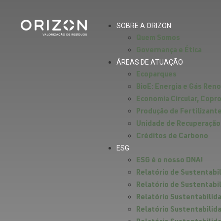
SOBRE A ORIZON
Quem Somos
Governança e Ética
ÁREAS DE ATUAÇÃO
Ecoparques
BioE: Energia e Gás Ren
Economia Circular, Cop
Produção de Fertilizant
Unidade de Recuperação
Créditos de Carbono
ESG
ESG é o nosso DNA!
Relatório de Sustentabi
Relatório de Sustentabi
Relatório Sustentabilid
Relatório Sustentabilid