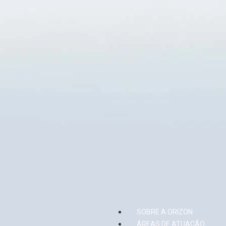
Trabalhe conosco
contatoseguro.com.br/orizon
ASSESSORIA DE IMPRENSA
PRIVACIDADE DE
Danthi Comunicações +55 21 3114
dpo@orizonvr.com
0779
anacecilia.panizza@danthi.com.br
Política de Gover
juliana.freitas@danthi.com.br
Orizon Meio Ambiente S.A. – 03.279.285/0001-30
SOBRE A ORIZON
ÁREAS DE ATUAÇÃO